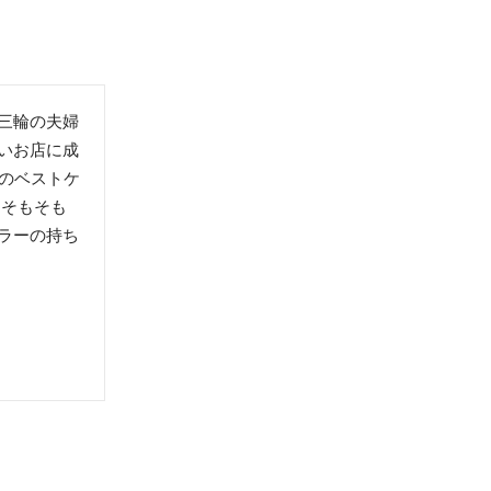
三輪の夫婦
いお店に成
めのベストケ
、そもそも
ラーの持ち