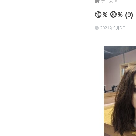
ホーム
⑩％ ㉚％ (9)
2021年5月5日