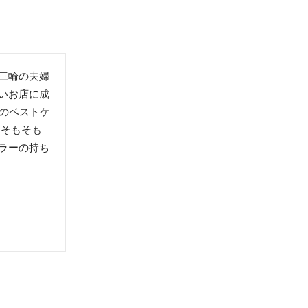
三輪の夫婦
いお店に成
めのベストケ
、そもそも
ラーの持ち