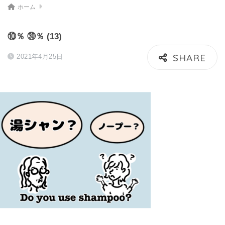
ホーム
⑩％ ㉚％ (13)
2021年4月25日