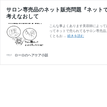
サロン専売品のネット販売問題『ネット
考えなおして
こんな事よくあります美容師によって
ってネットで売られてるサロン専売品
サ
くともお …
続きを読む
ロ
ン
専
ローロのヘアケア小話
売
品
の
ネ
ッ
ト
販
売
問
題
『ネ